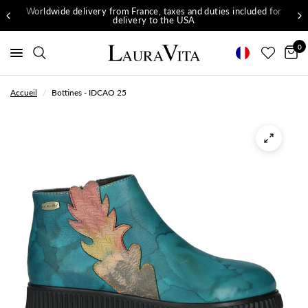
Worldwide delivery from France, taxes and duties included for
delivery to the USA
0
Accueil
/
Bottines - IDCAO 25