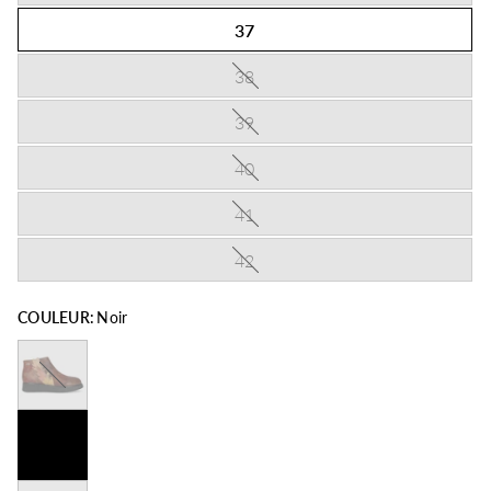
37
38
39
40
41
42
COULEUR:
Noir
Café