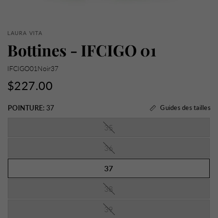
LAURA VITA
Bottines - IFCIGO 01
IFCIGO01Noir37
$227.00
POINTURE:
37
Guides des tailles
35
36
37
38
39