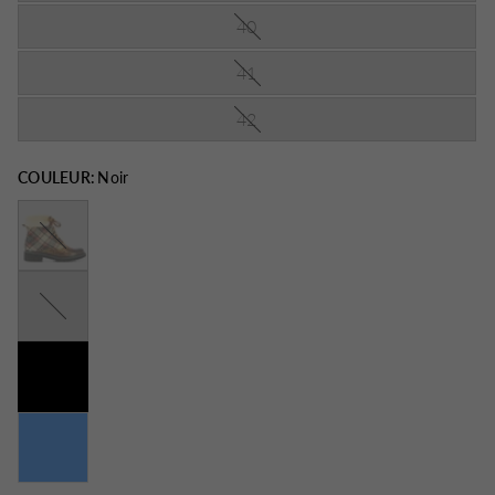
40
41
42
COULEUR:
Noir
Camel
Choco