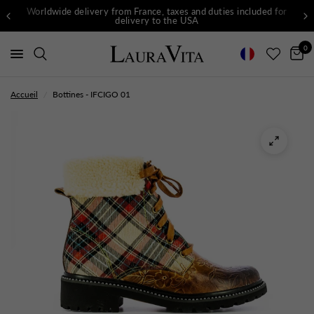
Worldwide delivery from France, taxes and duties included for
delivery to the USA
0
Accueil
/
Bottines - IFCIGO 01