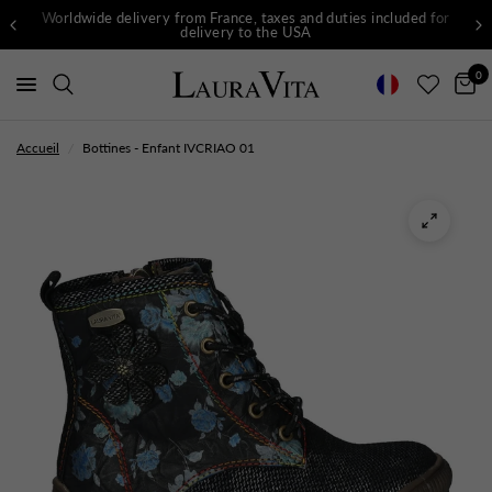
Worldwide delivery from France, taxes and duties included for
delivery to the USA
0
Accueil
/
Bottines - Enfant IVCRIAO 01