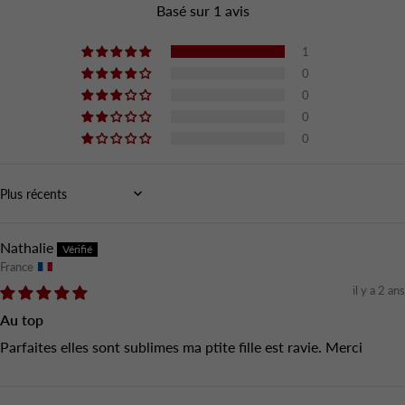
Basé sur 1 avis
1
0
0
0
0
Sort by
Nathalie
France
il y a 2 ans
Au top
Parfaites elles sont sublimes ma ptite fille est ravie. Merci