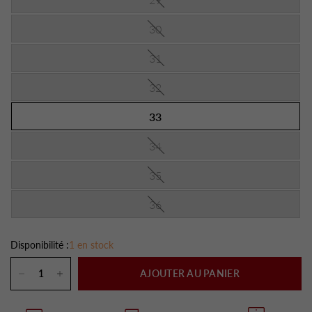
30
31
32
33
34
35
36
Disponibilité :
1 en stock
AJOUTER AU PANIER