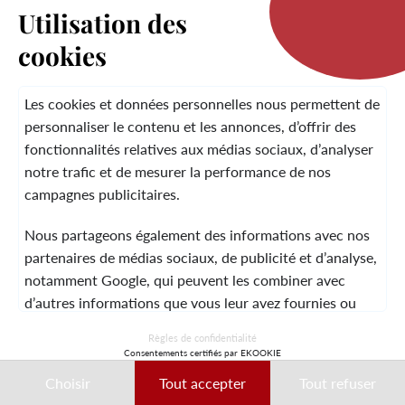
Utilisation des
cookies
LA MARQUE
Les cookies et données personnelles nous permettent de
personnaliser le contenu et les annonces, d’offrir des
fonctionnalités relatives aux médias sociaux, d’analyser
SERVICE CLIENT
notre trafic et de mesurer la performance de nos
campagnes publicitaires.
Nous partageons également des informations avec nos
MENTIONS LÉGALES
CGV
CONTACT
partenaires de médias sociaux, de publicité et d’analyse,
notamment Google, qui peuvent les combiner avec
d’autres informations que vous leur avez fournies ou
qu’ils ont collectées lors de votre utilisation de leurs
© 2026 Laura Vita
Règles de confidentialité
services.
Consentements certifiés par EKOOKIE
DESIGNED BY LOBSTTER
Choisir
Tout accepter
Tout refuser
Ces données peuvent notamment être utilisées à des