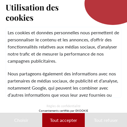
Utilisation des
cookies
LA MARQUE
Les cookies et données personnelles nous permettent de
personnaliser le contenu et les annonces, d’offrir des
fonctionnalités relatives aux médias sociaux, d’analyser
SERVICE CLIENT
notre trafic et de mesurer la performance de nos
campagnes publicitaires.
Nous partageons également des informations avec nos
MENTIONS LÉGALES
CGV
CONTACT
partenaires de médias sociaux, de publicité et d’analyse,
notamment Google, qui peuvent les combiner avec
d’autres informations que vous leur avez fournies ou
qu’ils ont collectées lors de votre utilisation de leurs
© 2026 Laura Vita
Règles de confidentialité
services.
Consentements certifiés par EKOOKIE
DESIGNED BY LOBSTTER
Choisir
Tout accepter
Tout refuser
Ces données peuvent notamment être utilisées à des