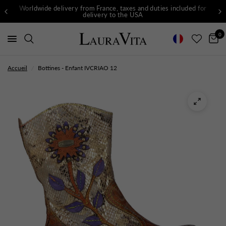
Worldwide delivery from France, taxes and duties included for
delivery to the USA
0
Accueil
/
Bottines - Enfant IVCRIAO 12