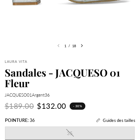
1
/
18
LAURA VITA
Sandales - JACQUESO 01
Fleur
JACQUESO01Argent36
$189.00
$132.00
- 30%
POINTURE:
36
Guides des tailles
35