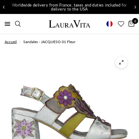
Worldwide delivery from France, taxes and duties included for
delivery to the USA
0
Accueil
/
Sandales - JACQUESO 01 Fleur