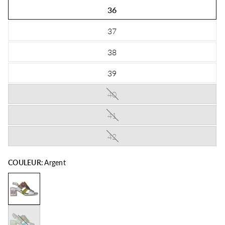
36
37
38
39
40
41
42
COULEUR:
Argent
Menthe