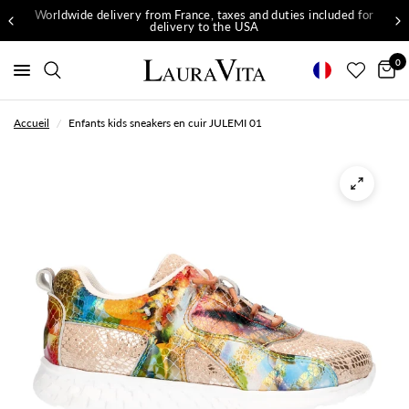
Worldwide delivery from France, taxes and duties included for
delivery to the USA
0
Accueil
/
Enfants kids sneakers en cuir JULEMI 01