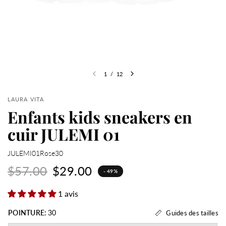
1
/
12
LAURA VITA
Enfants kids sneakers en
cuir JULEMI 01
JULEMI01Rose30
$57.00
$29.00
- 49%
1 avis
POINTURE:
30
Guides des tailles