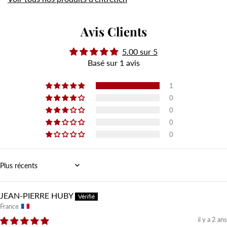
Avis Clients
5.00 sur 5
Basé sur 1 avis
1
0
0
0
0
Sort by
JEAN-PIERRE HUBY
France
il y a 2 ans