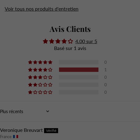
Voir tous nos produits d'entretien
Avis Clients
4.00 sur 5
Basé sur 1 avis
0
1
0
0
0
Sort by
Veronique Breuvart
France