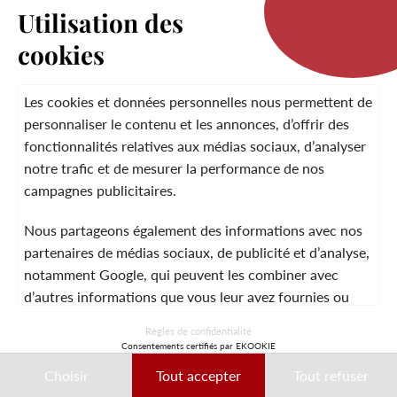
Utilisation des
cookies
LA MARQUE
Les cookies et données personnelles nous permettent de
personnaliser le contenu et les annonces, d’offrir des
fonctionnalités relatives aux médias sociaux, d’analyser
SERVICE CLIENT
notre trafic et de mesurer la performance de nos
campagnes publicitaires.
Nous partageons également des informations avec nos
MENTIONS LÉGALES
CGV
CONTACT
partenaires de médias sociaux, de publicité et d’analyse,
notamment Google, qui peuvent les combiner avec
d’autres informations que vous leur avez fournies ou
qu’ils ont collectées lors de votre utilisation de leurs
© 2026 Laura Vita
Règles de confidentialité
services.
Consentements certifiés par EKOOKIE
DESIGNED BY LOBSTTER
Choisir
Tout accepter
Tout refuser
Ces données peuvent notamment être utilisées à des