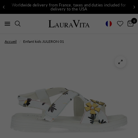
Worldwide delivery from France, taxes and duties included for
delivery to the USA
0
Accueil
/
Enfant kids JULERON 01