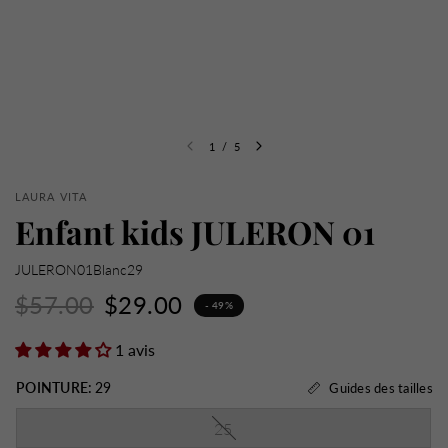
1
/
5
LAURA VITA
Enfant kids JULERON 01
JULERON01Blanc29
$57.00
$29.00
- 49%
1 avis
POINTURE:
29
Guides des tailles
25