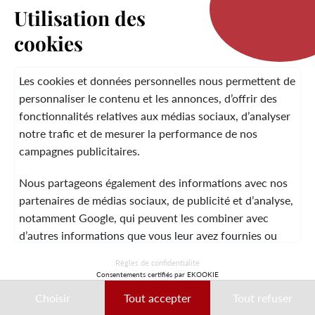
Utilisation des
cookies
LA MARQUE
Les cookies et données personnelles nous permettent de
personnaliser le contenu et les annonces, d’offrir des
fonctionnalités relatives aux médias sociaux, d’analyser
SERVICE CLIENT
notre trafic et de mesurer la performance de nos
campagnes publicitaires.
Nous partageons également des informations avec nos
MENTIONS LÉGALES
CGV
CONTACT
partenaires de médias sociaux, de publicité et d’analyse,
notamment Google, qui peuvent les combiner avec
d’autres informations que vous leur avez fournies ou
qu’ils ont collectées lors de votre utilisation de leurs
© 2026 Laura Vita
Règles de confidentialité
services.
Consentements certifiés par EKOOKIE
DESIGNED BY LOBSTTER
Choisir
Tout accepter
Tout refuser
Ces données peuvent notamment être utilisées à des