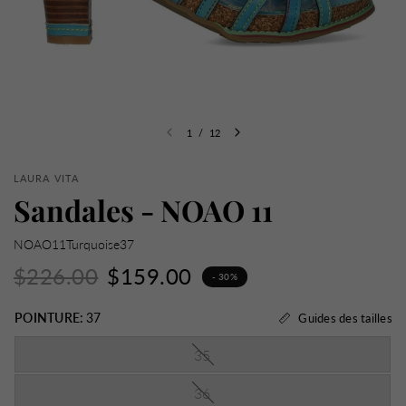
1
/
12
LAURA VITA
Sandales - NOAO 11
NOAO11Turquoise37
$226.00
$159.00
- 30%
POINTURE:
37
Guides des tailles
35
36