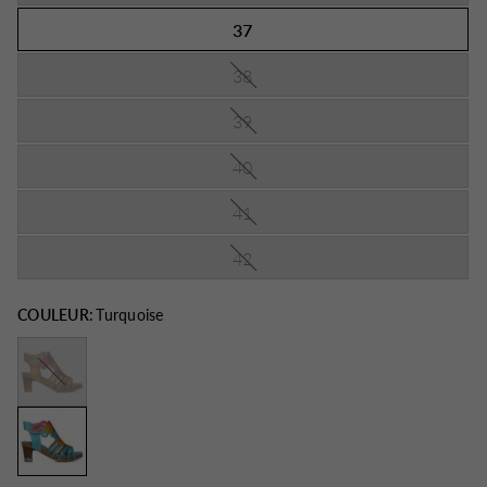
37
38
39
40
41
42
COULEUR:
Turquoise
Camel