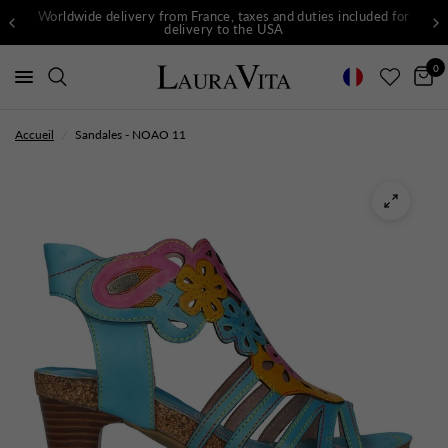
Worldwide delivery from France, taxes and duties included for
delivery to the USA
0
Accueil
/
Sandales - NOAO 11