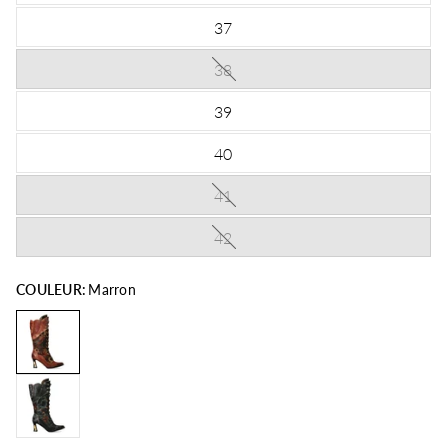
37
38
39
40
41
42
COULEUR:
Marron