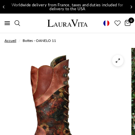
Worldwide delivery from France, taxes and duties included for
delivery to the USA
0
Accueil
/
Bottes - OANELO 11