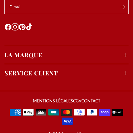
E-mail
.
Utilisation des
cookies
LA MARQUE
Les cookies et données personnelles nous permettent de
personnaliser le contenu et les annonces, d’offrir des
fonctionnalités relatives aux médias sociaux, d’analyser
SERVICE CLIENT
notre trafic et de mesurer la performance de nos
campagnes publicitaires.
Nous partageons également des informations avec nos
MENTIONS LÉGALES
CGV
CONTACT
partenaires de médias sociaux, de publicité et d’analyse,
notamment Google, qui peuvent les combiner avec
d’autres informations que vous leur avez fournies ou
qu’ils ont collectées lors de votre utilisation de leurs