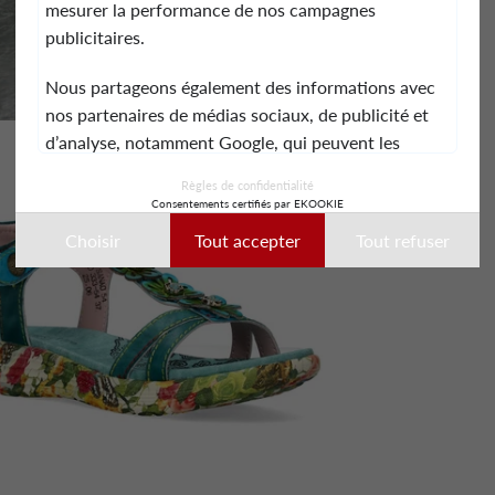
mesurer la performance de nos campagnes
publicitaires.
Nous partageons également des informations avec
nos partenaires de médias sociaux, de publicité et
d’analyse, notamment Google, qui peuvent les
combiner avec d’autres informations que vous leur
Règles de confidentialité
avez fournies ou qu’ils ont collectées lors de votre
Consentements certifiés par EKOOKIE
utilisation de leurs services.
Choisir
Tout accepter
Tout refuser
Ces données peuvent notamment être utilisées à
des fins de personnalisation des annonces. Vous
pouvez accepter, refuser ou personnaliser vos choix
à tout moment.