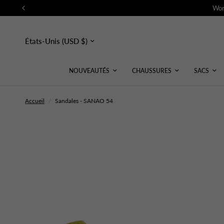
Wor
Mettre
à
jour
le
pays/la
NOUVEAUTÉS
CHAUSSURES
SACS
région
Accueil
/
Sandales - SANAO 54