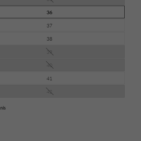
36
37
38
39
40
41
42
nis