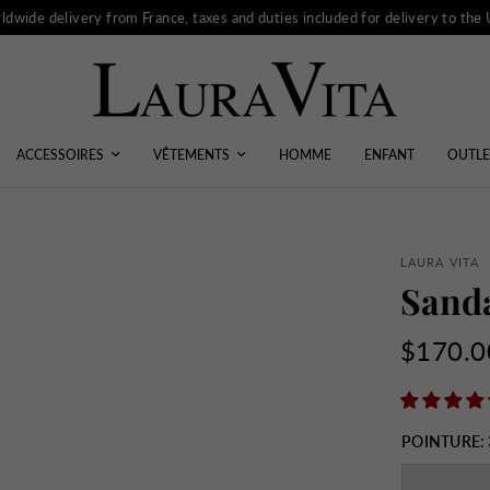
ldwide delivery from France, taxes and duties included for delivery to the
ACCESSOIRES
VÊTEMENTS
HOMME
ENFANT
OUTLE
LAURA VITA
Sanda
$170.0
POINTURE: