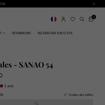
 USA
0
T
REVENDEURS
RECHERCHER SUR LE SITE
les - SANAO 54
0
1 avis
36
Guides des tailles
35