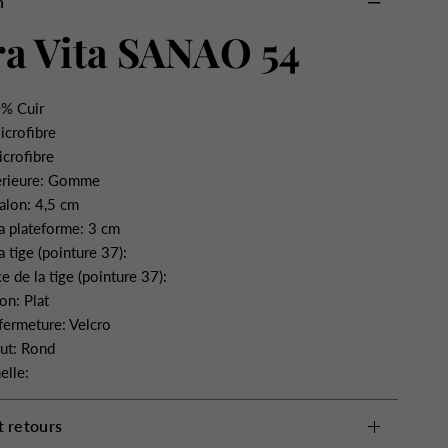
n
a Vita SANAO 54
% Cuir
icrofibre
crofibre
érieure: Gomme
alon: 4,5 cm
a plateforme: 3 cm
a tige (pointure 37):
e de la tige (pointure 37):
on: Plat
fermeture: Velcro
ut: Rond
elle:
t retours