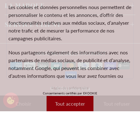
LA MARQUE
Les cookies et données personnelles nous permettent de
personnaliser le contenu et les annonces, d’offrir des
fonctionnalités relatives aux médias sociaux, d’analyser
SERVICE CLIENT
notre trafic et de mesurer la performance de nos
campagnes publicitaires.
Nous partageons également des informations avec nos
MENTIONS LÉGALES
CGV
CONTACT
partenaires de médias sociaux, de publicité et d’analyse,
notamment Google, qui peuvent les combiner avec
d’autres informations que vous leur avez fournies ou
qu’ils ont collectées lors de votre utilisation de leurs
© 2026 Laura Vita
Règles de confidentialité
services.
Consentements certifiés par EKOOKIE
DESIGNED BY LOBSTTER
Choisir
Tout accepter
Tout refuser
Ces données peuvent notamment être utilisées à des
fins de personnalisation des annonces. Vous pouvez
accepter, refuser ou personnaliser vos choix à tout
moment.