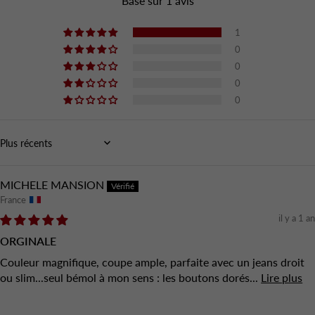
Basé sur 1 avis
1
0
0
0
0
Sort by
MICHELE MANSION
France
il y a 1 an
ORGINALE
Couleur magnifique, coupe ample, parfaite avec un jeans droit
ou slim...seul bémol à mon sens : les boutons dorés...
Lire plus