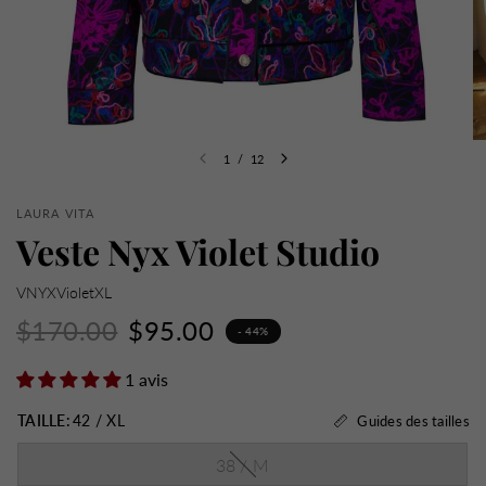
1
/
12
LAURA VITA
Veste Nyx Violet Studio
VNYXVioletXL
$170.00
$95.00
- 44%
1 avis
TAILLE:
42 / XL
Guides des tailles
38 / M