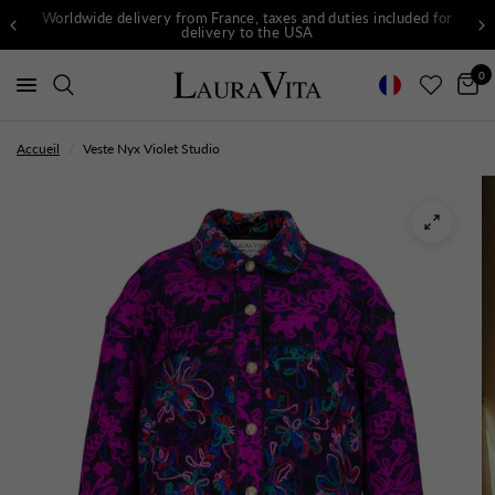
Worldwide delivery from France, taxes and duties included for
delivery to the USA
0
Accueil
/
Veste Nyx Violet Studio